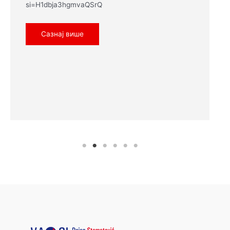
si=H1dbja3hgmvaQSrQ
Сазнај више