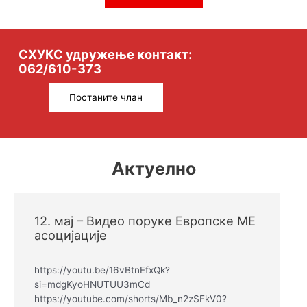
СХУКС удружење контакт:
062/610-373
Постаните члан
Актуелно
12. мај – Видео поруке Европске МЕ
асоцијације
https://youtu.be/16vBtnEfxQk?
si=mdgKyoHNUTUU3mCd
https://youtube.com/shorts/Mb_n2zSFkV0?