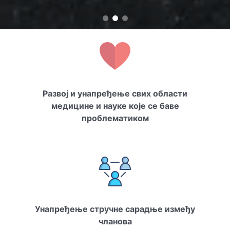
Развој и унапређење свих области
медицине и науке које се баве
проблематиком
Унапређење стручне сарадње између
чланова