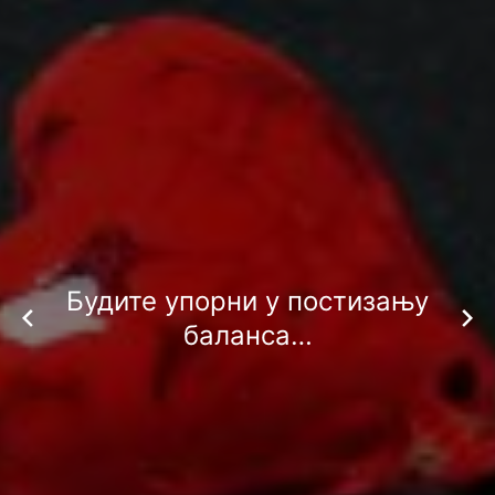
Будите упорни у постизању
баланса…