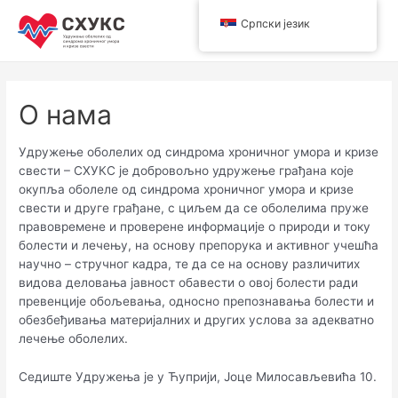
Пређи
Српски језик
на
Main
садржај
Men
О нама
Удружење оболелих од синдрома хроничног умора и кризе
свести – СХУКС је добровољно удружење грађана које
окупља оболеле од синдрома хроничног умора и кризе
свести и друге грађане, с циљем да се оболелима пруже
правовремене и проверене информације о природи и току
болести и лечењу, на основу препорука и активног учешћа
научно – стручног кадра, те да се на основу различитих
видова деловања јавност обавести о овој болести ради
превенције обољевања, односно препознавања болести и
обезбеђивања материјалних и других услова за адекватно
лечење оболелих.
Седиште Удружења је у Ћуприји, Јоце Милосављевића 10.