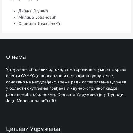
Дијана Љушић
Милица Јовановић
Славица Томашевић
О нама
Удружење оболелих од синдрома хроничног умора и кризе
свести СХУКС је невладино и непрофитно удружење,
основано на неодређено време ради остваривања циљева
у области окупљања грађана и научно-стручног кадра
ради помоћи оболелима. Седиште Удружења је у Ћуприји,
Јоце Милосављевића 10.
Циљеви Удружења