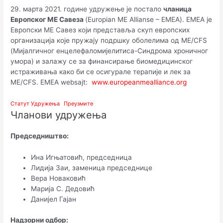
29. марта 2021. године удружење је постало
чланица
Европског МЕ Савеза
(Europian ME Allianse – EMEA). ЕМЕА је
Европски МЕ Савез који представља скуп европских
организација које пружају подршку оболелима од МЕ/CFS
(Мијалгичног енцелефаломијелитиса-Синдрома хроничног
умора) и залажу се за финансирање биомедицинског
истраживања како би се осигурале терапије и лек за
МЕ/CFS. EMEA websajt:
www.europeanmealliance.org
Статут Удружења
Преузмите
Чланови удружења
Председништво:
Ина Игњатовић, председница
Лидија Заи, заменица председнице
Вера Новаковић
Марија С. Дедовић
Данијел Гајан
Надзорни одбор: