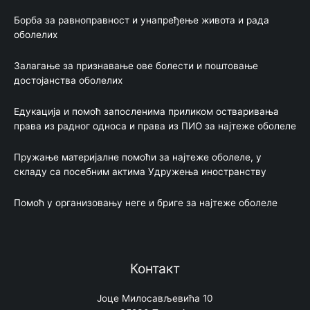
Борбa за равноправност и унапређење живота и рада
оболелих
Залагање за признавање ове болести и поштовање
достојанства оболелих
Едукација и помоћ запосленима приликом остваривања
права из радног односа и права из ПИО за најтеже оболеле
Пружање материјалне помоћи за најтеже оболеле, у
складу са посебним актима Удружења иностранству
Помоћ у организовању неге и бриге за најтеже оболеле
Контакт
Јоце Милосављевића 10