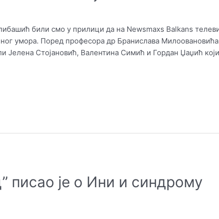
ибашић били смо у прилици да на Newsmaxs Balkans телевиз
ног умора. Поред професора др Бранислава Милоовановић
и Јелена Стојановић, Валентина Симић и Гордан Џаџић који
” писао је о Ини и синдрому