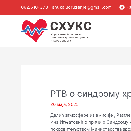
Пређи
062/610-373 |
shuks.udruzenje@gmail.com
F
на
садржај
РТВ о синдрому хр
20 маја, 2025
Делић атмосфере из емисије ,,Разгл
Ина Игњатовић о причи о Синдрому хр
покровитељством Министарства здр