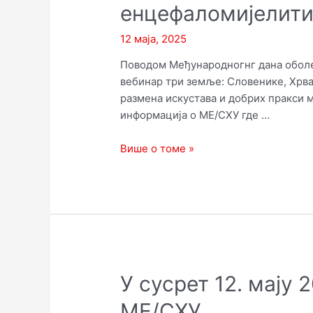
енцефаломијелити
12 маја, 2025
Поводом Међународногнг дана оболе
вебинар три земље: Словенике, Хрват
размена искустава и добрих пракси
информација о МЕ/СХУ где …
12.
Више о томе »
мај
–
међународни
дан
оболелих
од
мијалгичког
У сусрет 12. мају
енцефаломијелитиса
/
МЕ/СХУ