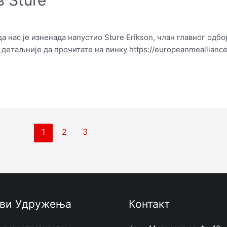
нас је изненада напустио Sture Erikson, члан главног одбо
детаљније да прочитате на линку https://europeanmeallianc
1
2
3
ви Удружења
Контакт