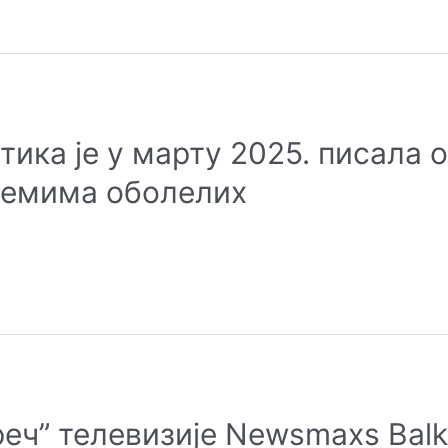
ика је у марту 2025. писала 
лемима оболелих
еч” телевизије Newsmaxs Bal