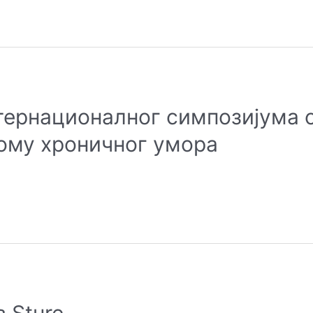
тернационалног симпозијума о
ому хроничног умора
 Sture