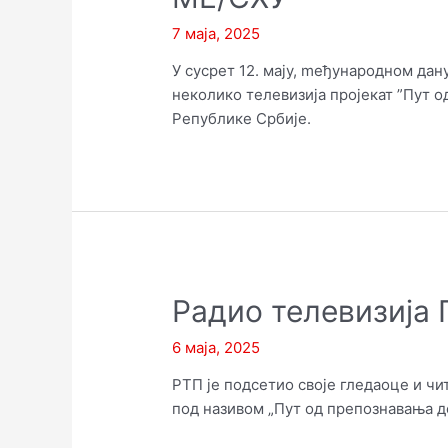
синдрома
хроничног
7 маја, 2025
умора
У сусрет 12. мају, mеђународном да
неколико телевизија пројекат ”Пут 
Републике Србије.
Радио телевизија
6 маја, 2025
РТП је подсетио своје гледаоце и ч
под називом „Пут од препознавања д