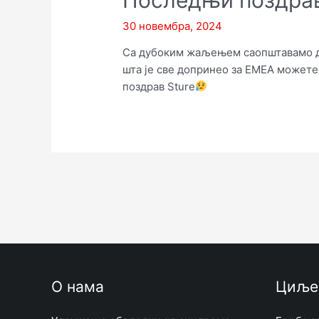
30 новембра, 2024
Са дубоким жаљењем саопштавамо да 
шта је све допринео за ЕМЕА можете 
поздрав Sture
Пагинација
чланака
О нама
Циље