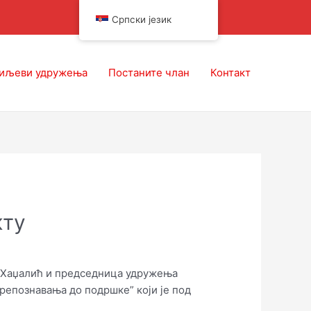
Српски језик
иљеви удружења
Постаните члан
Контакт
кту
на Хаџалић и председница удружења
репознавања до подршке” који је под