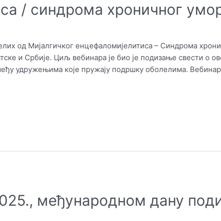
са / синдрома хроничног умо
лих од Мијалгичког енцефаломијелитиса – Синдрома хронич
ске и Србије. Циљ вебинара је био је подизање свести о ов
 међу удружењима које пружају подршку оболелима. Вебина
 2025., међународном дану под