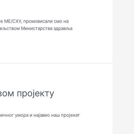
је ME/СХУ, промовисали смо на
витељством Министарствa здравља
вом пројекту
ичног умора и најавио наш пројекат