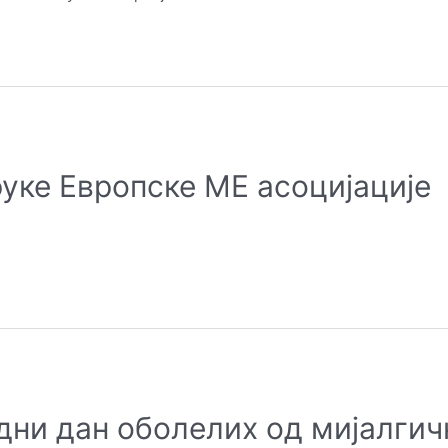
оруке Европске МЕ асоцијације
одни дан оболелих од мијалгич