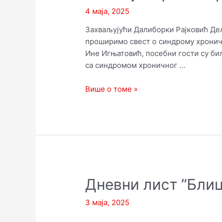
4 маја, 2025
Захваљујући Далиборки Рајковић Дел
проширимо свест о синдрому хронич
Ине Игњатовић, посебни гости су бил
са синдромом хроничног …
Емисија
Више о томе »
”Тражим
реч”
телевизије
Newsmaxs
Balkans
Дневни лист ”Блиц
3 маја, 2025