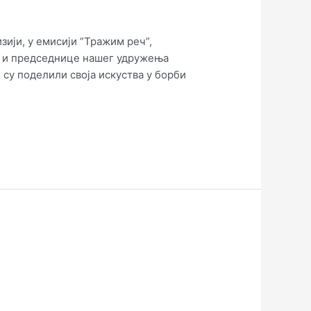
ији, у емисији ”Тражим реч”,
а и председнице нашег удружења
 су поделили своја искуства у борби