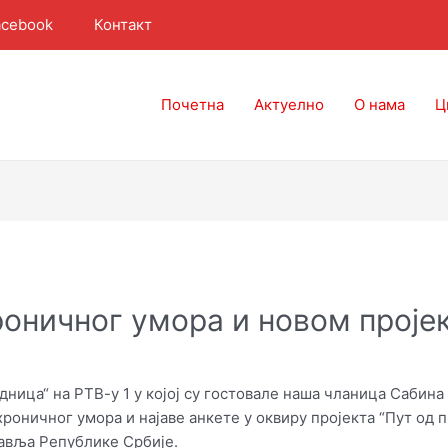
Контакт
acebook
Почетна
Актуелно
О нама
Ц
оничног умора и новом проје
едница“ на РТВ-у 1 у којој су гостовале нашa чланица Саби
оничног умора и најаве анкете у оквиру пројекта “Пут од п
авља Републике Србије.