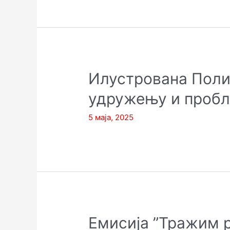
Илустрована Полит
удружењу и проб
5 маја, 2025
Емисија ”Тражим р