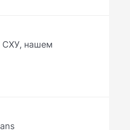
о СХУ, нашем
kans