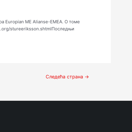
ра Europian ME Alianse-EMEA. О томе
e.org/stureeriksson.shtmlПоследњи
Следећа страна
→