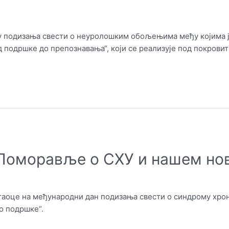
ну подизања свести о неуролошким обољењима међу којима 
од подршке до препознавања“, који се реализује под покро
 Поморавље о СХУ и нашем но
итаоце на међународни дан подизања свести о синдрому хрон
о подршке“.