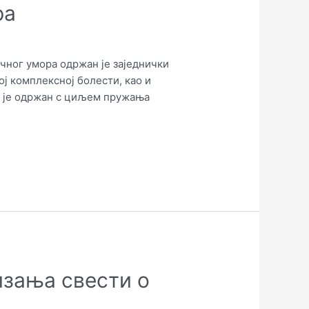
ра
ног умора одржан је заједнички
ој комплексној болести, као и
р је одржан с циљем пружања
изања свести о