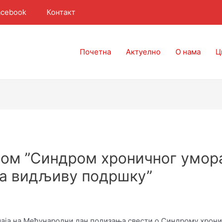
Контакт
acebook
Почетна
Актуелно
О нама
Ц
вом ”Синдром хроничног умо
ва видљиву подршку”
маја на Међународни дан подизања свести о Синдрому хронич