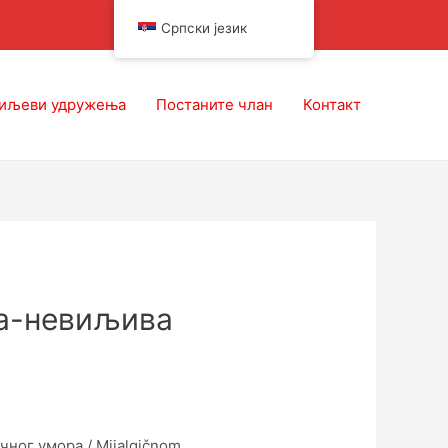
Српски језик
иљеви удружења
Постаните члан
Контакт
ра-невиљива
ног умора / Mijalgičnom