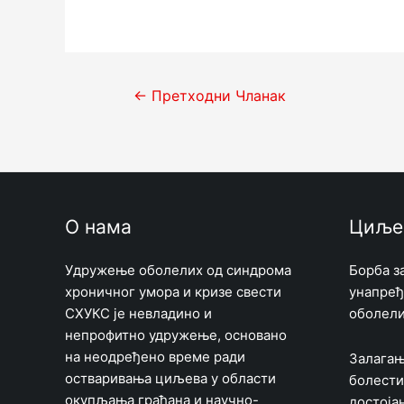
Кретање
←
Претходни Чланак
чланка
О нама
Циље
Удружење оболелих од синдрома
Борбa з
хроничног умора и кризе свести
унапређ
СХУКС је невладино и
оболел
непрофитно удружење, основано
на неодређено време ради
Залагањ
остваривања циљева у области
болести
окупљања грађана и научно-
достоја