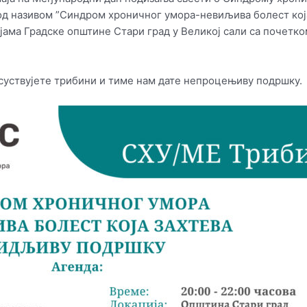
 под називом ”Синдром хроничног умора-невиљива болест кој
јама Градске општине Стари град у Великој сали са почетко
суствујете трибини и тиме нам дате непроцењиву подршку.