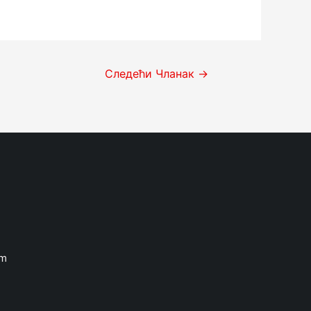
Следећи Чланак
→
om