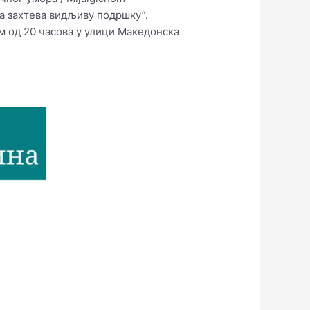
а захтева видљиву подршку”.
м од 20 часова у улици Македонска