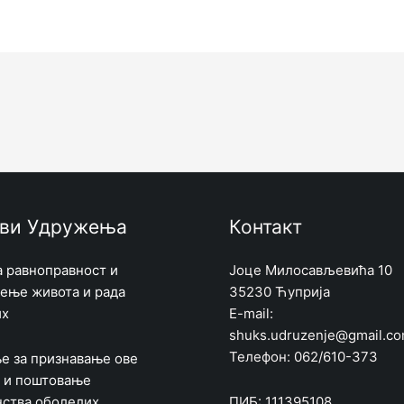
ви Удружења
Контакт
а равноправност и
Јоце Милосављевића 10
ење живота и рада
35230 Ћуприја
их
E-mail:
shuks.udruzenje@gmail.c
Телефон: 062/610-373
е за признавање ове
 и поштовање
нства оболелих
ПИБ: 111395108