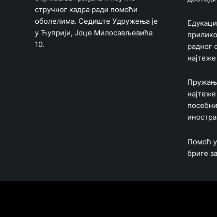
стручног кадра ради помоћи
оболелима. Седиште Удружења је
Едукаци
у Ћуприји, Јоце Милосављевића
прилико
10.
радног 
најтеже
Пружање
најтеже
посебн
иностра
Помоћ у
бриге з