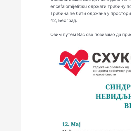
encefalomijelitisu одржати трибину
Трибина ће бити одржана у простори
42, Београд.
Овим путем Вас све позивамо да при