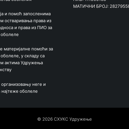
МАТИЧНИ БРОЈ: 2827955
ја и помоћ запосленима
м остваривања права из
односа и права из ПИО за
 оболеле
 материјалне помоћи за
 оболеле, у складу са
им актима Удружења
нству
 организовању неге и
а најтеже оболеле
© 2026 СХУКС Удружење