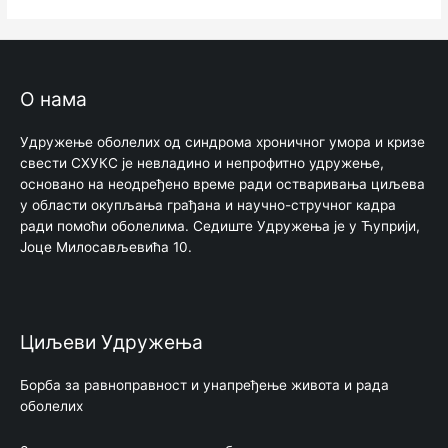
О нама
Удружење оболелих од синдрома хроничног умора и кризе
свести СХУКС је невладино и непрофитно удружење,
основано на неодређено време ради остваривања циљева
у области окупљања грађана и научно-стручног кадра
ради помоћи оболелима. Седиште Удружења је у Ћуприји,
Јоце Милосављевића 10.
Циљеви Удружења
Борбa за равноправност и унапређење живота и рада
оболелих