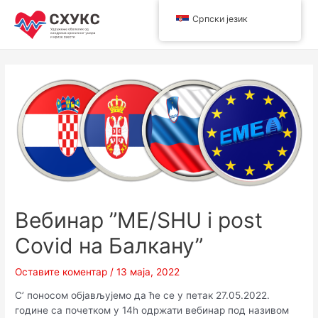
Пређи
Српски језик
на
Main
садржај
Men
Вебинар ”МЕ/SHU i post
Covid на Балкану”
Оставите коментар
/
13 маја, 2022
С’ поносом објављујемо да ће се у петак 27.05.2022.
године са почетком у 14h одржати вебинар под називом