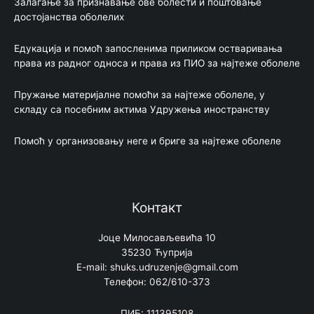
Залагање за признавање ове болести и поштовање
достојанства оболелих
Едукација и помоћ запосленима приликом остваривања
права из радног односа и права из ПИО за најтеже оболеле
Пружање материјалне помоћи за најтеже оболеле, у
складу са посебним актима Удружења иностранству
Помоћ у организовању неге и бриге за најтеже оболеле
Контакт
Јоце Милосављевића 10
35230 Ћуприја
E-mail: shuks.udruzenje@gmail.com
Телефон: 062/610-373
ПИБ: 111395108