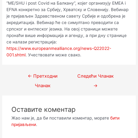
”МЕ/SHU i post Covid на Балкану”, којег организују EMEA i
EFNA конкретно за Србију, Хрватску и Словенију. Вебинар
је пријављен Здравственом савету Србије и одобрена је
акредитација. Вебинар ће се симултано преводити са
српског и енглеског језика. На овој страници можете
пронаћи више информација и агенду, а при дну странице
се налази регистрација:
https://www.europeanmealliance.org/news-Q22022-
001.shtml
. Учествовати може свако.
Кретање
←
Претходни
Следећи Чланак
чланка
Чланак
→
Оставите коментар
Жао нам је, да би поставили коментар, морате
бити
пријављени
.