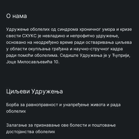
О нама
Удружење оболелих од синдрома хроничног умора и кризе
свести СХУКС је невладино и непрофитно удружење,
основано на неодређено време ради остваривања циљева
у области окупљања грађана и научно-стручног кадра
ради помоћи оболелима. Седиште Удружења је у Ћуприји,
Јоце Милосављевића 10.
Циљеви Удружења
Борбa за равноправност и унапређење живота и рада
оболелих
Залагање за признавање ове болести и поштовање
достојанства оболелих