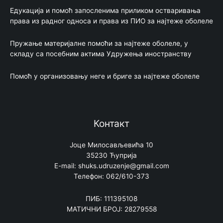
Едукација и помоћ запосленима приликом остваривања
права из радног односа и права из ПИО за најтеже оболеле
Пружање материјалне помоћи за најтеже оболеле, у
складу са посебним актима Удружења иностранству
Помоћ у организовању неге и бриге за најтеже оболеле
Контакт
Јоце Милосављевића 10
35230 Ћуприја
E-mail: shuks.udruzenje@gmail.com
Телефон: 062/610-373
ПИБ: 111395108
МАТИЧНИ БРОЈ: 28279558