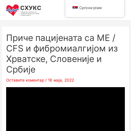
Пређи
Српски језик
на
Main
садржај
Men
Приче пацијената са ME /
CFS и фибромиалгијом из
Хрватске, Словеније и
Србије
Оставите коментар
/
16 маја, 2022