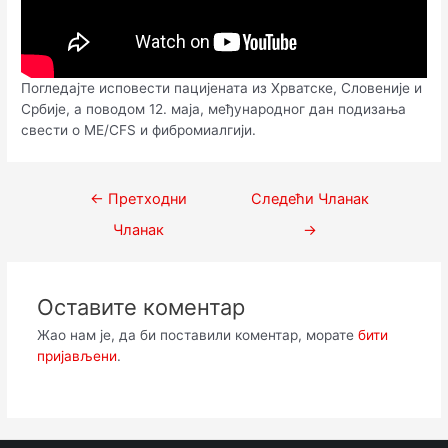
Погледајте исповести пацијената из Хрватске, Словеније и
Србије, а поводом 12. маја, међународног дан подизања
свести о ME/CFS и фибромиалгији.
Кретање
←
Претходни
Следећи Чланак
чланка
Чланак
→
Оставите коментар
Жао нам је, да би поставили коментар, морате
бити
пријављени
.